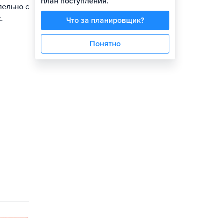
план поступления.
лельно с
.
Что за планировщик?
Понятно