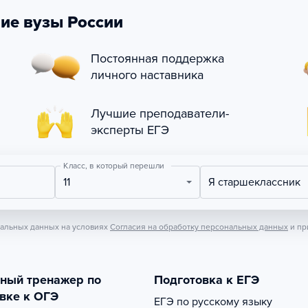
ие вузы России
Постоянная поддержка
личного наставника
Лучшие преподаватели-
эксперты ЕГЭ
Класс, в который перешли
11
Я старшеклассник
нальных данных на условиях
Согласия на обработку персональных данных
и пр
тный тренажер по
Подготовка к ЕГЭ
вке к ОГЭ
ЕГЭ по русскому языку