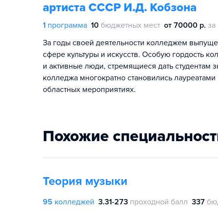
артиста СССР И.Д. Кобзона
1
программа
10
бюджетных мест
от 70000 р.
за
За годы своей деятельности колледжем выпуще
сфере культуры и искусств. Особую гордость к
и активные люди, стремящиеся дать студентам з
колледжа многократно становились лауреатами 
областных мероприятиях.
Похожие специальност
Теория музыки
95
колледжей
3.31-273
проходной балл
337
бю