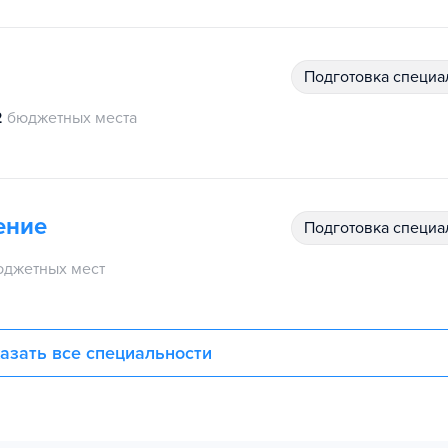
подготовка специ
2
бюджетных места
ение
подготовка специ
юджетных мест
азать все специальности