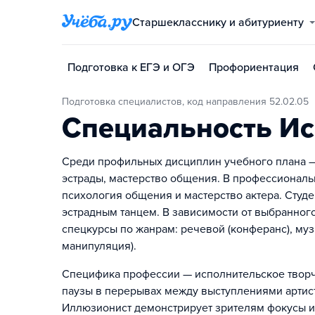
Старшекласснику и абитуриенту
Подготовка к ЕГЭ и ОГЭ
Профориентация
Подготовка специалистов, код направления 52.02.05
Специальность Ис
Среди профильных дисциплин учебного плана —
эстрады, мастерство общения. В профессиональн
психология общения и мастерство актера. Студ
эстрадным танцем. В зависимости от выбранног
спецкурсы по жанрам: речевой (конферанс), му
манипуляция).
Специфика профессии — исполнительское творч
паузы в перерывах между выступлениями артист
Иллюзионист демонстрирует зрителям фокусы и 