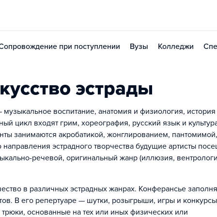
Сопровождение при поступлении
Вузы
Колледжи
Спе
кусство эстрады
 музыкальное воспитание, анатомия и физиология, история
ый цикл входят грим, хореография, русский язык и культура
енты занимаются акробатикой, жонглированием, пантомимой
о направления эстрадного творчества будущие артисты пос
зыкально-речевой, оригинальный жанр (иллюзия, вентрологи
ество в различных эстрадных жанрах. Конферансье заполня
ов. В его репертуаре — шутки, розыгрыши, игры и конкурсы
трюки, основанные на тех или иных физических или