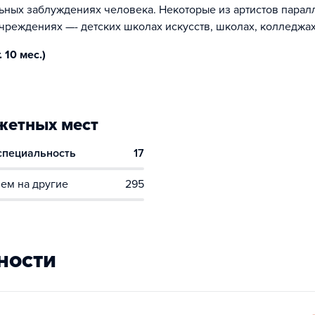
льных заблуждениях человека. Некоторые из артистов парал
реждениях —- детских школах искусств, школах, колледжах
 10 мес.)
етных мест
 специальность
17
ем на другие
295
ности