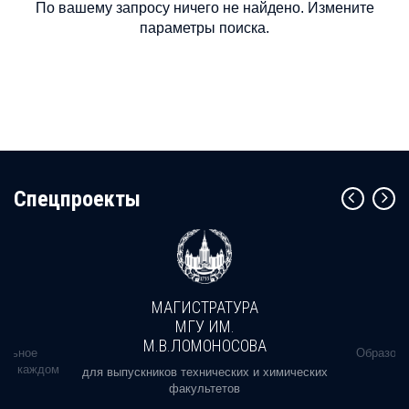
По вашему запросу ничего не найдено. Измените
параметры поиска.
Cпецпроекты
МАГИСТРАТУРА
МГУ ИМ.
М.В.ЛОМОНОСОВА
альное
Образова
ь в каждом
для выпускников технических и химических
факультетов