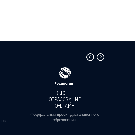
ВЫСШЕЕ
ОБРАЗОВАНИЕ
ОНЛАЙН
Пройди
профе
Федеральный проект дистанционного
образования.
сов.