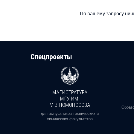
По вашему запросу ниче
Cпецпроекты
МАГИСТРАТУРА
И
МГУ ИМ.
М.В.ЛОМОНОСОВА
, реальное
Образо
орая есть
для выпускников технических и
химических факультетов