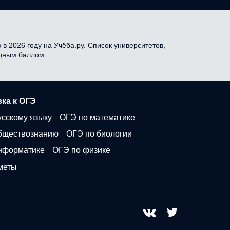
в 2026 году на Учёба.ру. Список университетов,
одным баллом.
ка к ОГЭ
усскому языку
ОГЭ по математике
бществознанию
ОГЭ по биологии
нформатике
ОГЭ по физике
меты