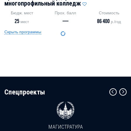
многопрофильный колледж
Бюдж. мест
Прох. балл
Стоимость
25
—
86 400
мест
р./год
Скрыть программы
Cпецпроекты
МАГИСТРАТУРА