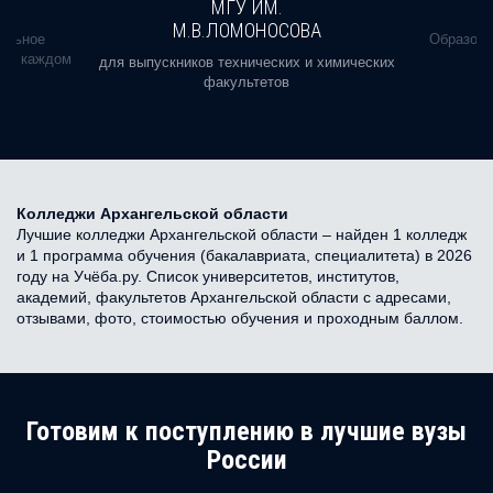
МГУ ИМ.
М.В.ЛОМОНОСОВА
альное
Образова
ь в каждом
для выпускников технических и химических
факультетов
Колледжи Архангельской области
Лучшие колледжи Архангельской области – найден 1 колледж
и 1 программа обучения (бакалавриата, специалитета) в 2026
году на Учёба.ру. Список университетов, институтов,
академий, факультетов Архангельской области с адресами,
отзывами, фото, стоимостью обучения и проходным баллом.
Готовим к поступлению в лучшие вузы
России