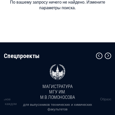
По вашему запросу ничего не найдено. Измените
параметры поиска.
Cпецпроекты
МАГИСТРАТУРА
МГУ ИМ.
М.В.ЛОМОНОСОВА
альное
Образова
ь в каждом
для выпускников технических и химических
факультетов