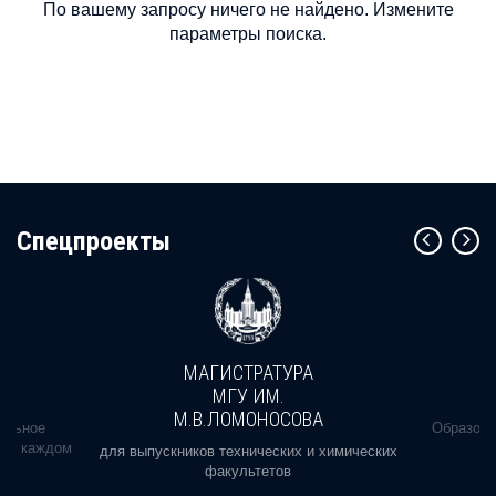
По вашему запросу ничего не найдено. Измените
параметры поиска.
Cпецпроекты
МАГИСТРАТУРА
МГУ ИМ.
М.В.ЛОМОНОСОВА
альное
Образова
ь в каждом
для выпускников технических и химических
факультетов