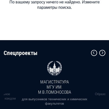
По вашему запросу ничего не найдено. Измените
параметры поиска.
Cпецпроекты
МАГИСТРАТУРА
МГУ ИМ.
М.В.ЛОМОНОСОВА
альное
Образова
ь в каждом
для выпускников технических и химических
факультетов