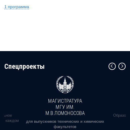
1 программа
Cпецпроекты
МАГИСТРАТУРА
МГУ ИМ.
М.В.ЛОМОНОСОВА
альное
Образова
ь в каждом
для выпускников технических и химических
факультетов