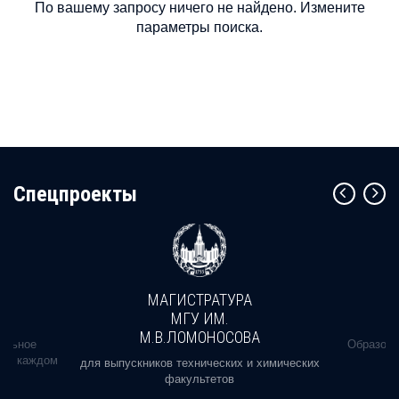
По вашему запросу ничего не найдено. Измените
параметры поиска.
Cпецпроекты
МАГИСТРАТУРА
МГУ ИМ.
М.В.ЛОМОНОСОВА
альное
Образова
ь в каждом
для выпускников технических и химических
факультетов