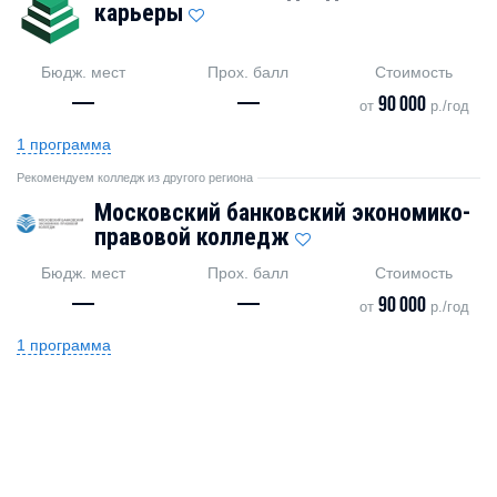
карьеры
Бюдж. мест
Прох. балл
Стоимость
—
—
90 000
от
р./год
1 программа
Рекомендуем колледж из другого региона
Московский банковский экономико-
правовой колледж
Бюдж. мест
Прох. балл
Стоимость
—
—
90 000
от
р./год
1 программа