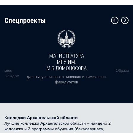
Cпецпроекты
МАГИСТРАТУРА
МГУ ИМ.
М.В.ЛОМОНОСОВА
альное
Образова
ь в каждом
для выпускников технических и химических
факультетов
Колледжи Архангельской области
Лучшие колледжи Архангельской области – найдено 2
колледжа и 2 программы обучения (бакалавриата,