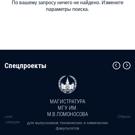
По вашему запросу ничего не найдено. Измените
параметры поиска.
Cпецпроекты
МАГИСТРАТУРА
МГУ ИМ.
М.В.ЛОМОНОСОВА
альное
Образова
ь в каждом
для выпускников технических и химических
факультетов