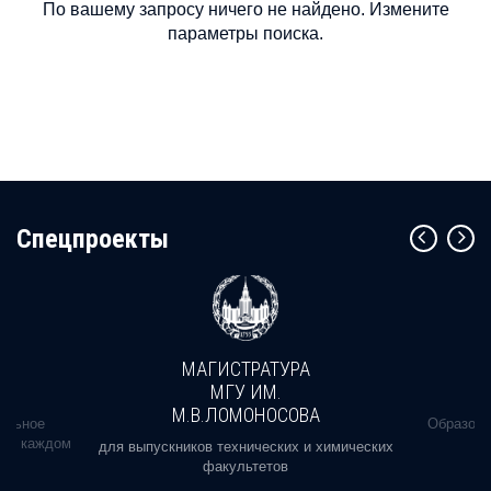
По вашему запросу ничего не найдено. Измените
параметры поиска.
Cпецпроекты
МАГИСТРАТУРА
МГУ ИМ.
М.В.ЛОМОНОСОВА
альное
Образова
ь в каждом
для выпускников технических и химических
факультетов