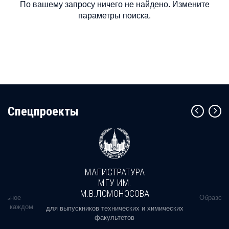
По вашему запросу ничего не найдено. Измените
параметры поиска.
Cпецпроекты
МАГИСТРАТУРА
МГУ ИМ.
М.В.ЛОМОНОСОВА
альное
Образова
ь в каждом
для выпускников технических и химических
факультетов