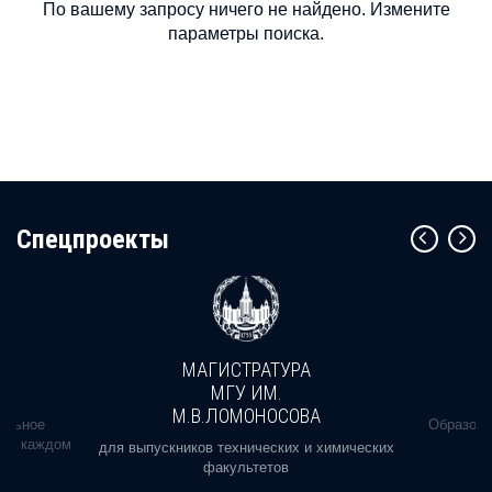
По вашему запросу ничего не найдено. Измените
параметры поиска.
Cпецпроекты
МАГИСТРАТУРА
МГУ ИМ.
М.В.ЛОМОНОСОВА
альное
Образова
ь в каждом
для выпускников технических и химических
факультетов