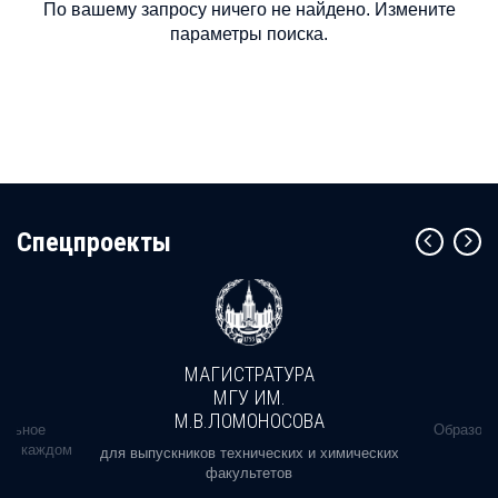
По вашему запросу ничего не найдено. Измените
параметры поиска.
Cпецпроекты
МАГИСТРАТУРА
МГУ ИМ.
М.В.ЛОМОНОСОВА
альное
Образова
ь в каждом
для выпускников технических и химических
факультетов