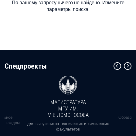
По вашему запросу ничего не найдено. Измените
параметры поиска.
Cпецпроекты
МАГИСТРАТУРА
МГУ ИМ.
М.В.ЛОМОНОСОВА
альное
Образова
ь в каждом
для выпускников технических и химических
факультетов