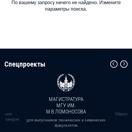
По вашему запросу ничего не найдено. Измените
параметры поиска.
Cпецпроекты
МАГИСТРАТУРА
МГУ ИМ.
М.В.ЛОМОНОСОВА
альное
Образова
ь в каждом
для выпускников технических и химических
факультетов