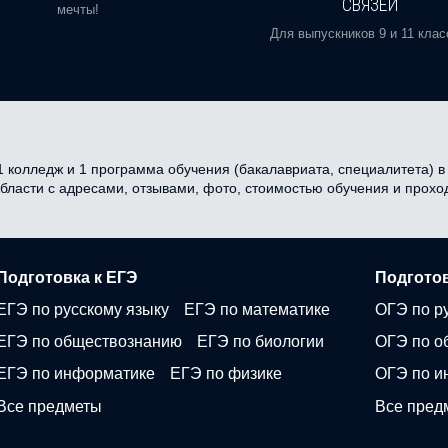
СВЯЗЕЙ
мечты!
Для выпускников 9 и 11 клас
 колледж и 1 программа обучения (бакалавриата, специалитета) в 
области с адресами, отзывами, фото, стоимостью обучения и прох
Подготовка к ЕГЭ
Подготов
ЕГЭ по русскому языку
ЕГЭ по математике
ОГЭ по р
ЕГЭ по обществознанию
ЕГЭ по биологии
ОГЭ по о
ЕГЭ по информатике
ЕГЭ по физике
ОГЭ по и
Все предметы
Все пред