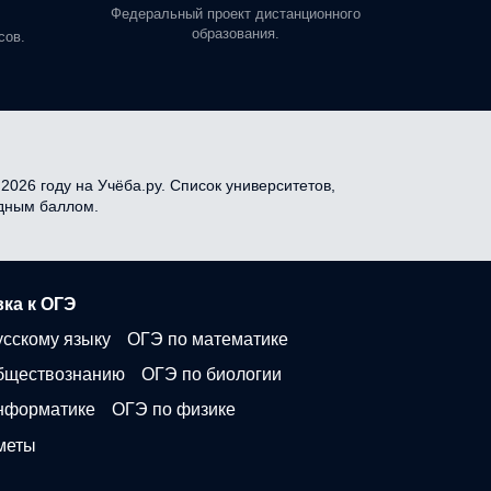
профе
Федеральный проект дистанционного
образования.
сов.
2026 году на Учёба.ру. Список университетов,
одным баллом.
ка к ОГЭ
усскому языку
ОГЭ по математике
бществознанию
ОГЭ по биологии
нформатике
ОГЭ по физике
меты