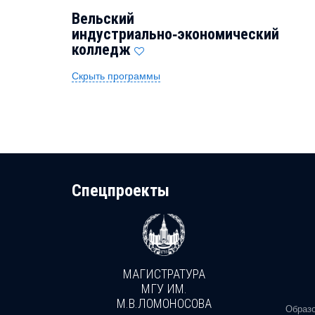
Вельский
индустриально‑экономический
колледж
Скрыть программы
Cпецпроекты
МАГИСТРАТУРА
И
МГУ ИМ.
М.В.ЛОМОНОСОВА
, реальное
Образо