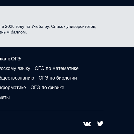
в 2026 году на Учёба.ру. Список университетов,
одным баллом.
ка к ОГЭ
усскому языку
ОГЭ по математике
бществознанию
ОГЭ по биологии
нформатике
ОГЭ по физике
меты