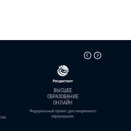
ВЫСШЕЕ
ОБРАЗОВАНИЕ
ОНЛАЙН
Пройди
профе
Федеральный проект дистанционного
образования.
сов.