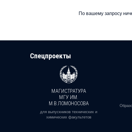
По вашему запросу ниче
Cпецпроекты
МАГИСТРАТУРА
И
МГУ ИМ.
М.В.ЛОМОНОСОВА
, реальное
Образо
орая есть
для выпускников технических и
химических факультетов