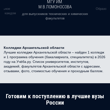
МГУ ИМ.
М.В.ЛОМОНОСОВА
альное
Образова
ь в каждом
для выпускников технических и химических
факультетов
Колледжи Архангельской области
Лучшие колледжи Архангельской области – найден 1 колледж
и 1 программа обучения (бакалавриата, специалитета) в 2026
году на Учёба.ру. Список университетов, институтов,
академий, факультетов Архангельской области с адресами,
отзывами, фото, стоимостью обучения и проходным баллом.
Готовим к поступлению в лучшие вузы
России