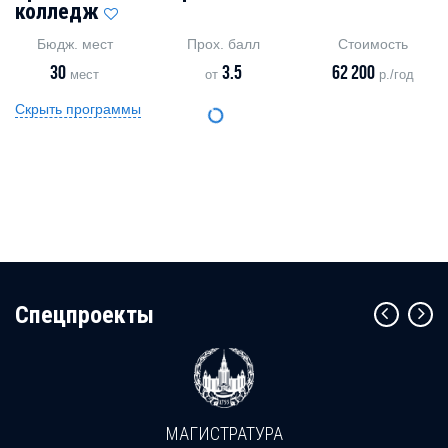
колледж
Бюдж. мест
Прох. балл
Стоимость
30
3.5
62 200
мест
от
р./год
Скрыть программы
Cпецпроекты
МАГИСТРАТУРА