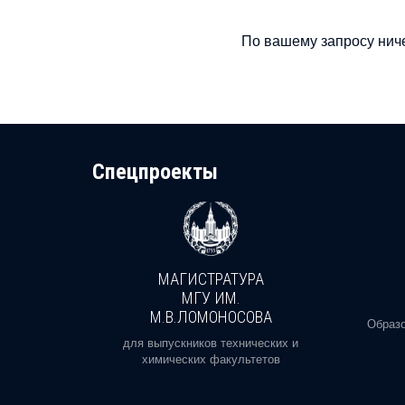
По вашему запросу ниче
Cпецпроекты
МАГИСТРАТУРА
И
МГУ ИМ.
М.В.ЛОМОНОСОВА
, реальное
Образо
орая есть
для выпускников технических и
химических факультетов