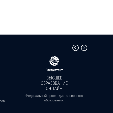
ВЫСШЕЕ
ОБРАЗОВАНИЕ
ОНЛАЙН
Пройди
профе
Федеральный проект дистанционного
образования.
сов.