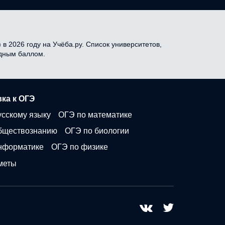
в 2026 году на Учёба.ру. Список университетов,
одным баллом.
ка к ОГЭ
усскому языку
ОГЭ по математике
бществознанию
ОГЭ по биологии
нформатике
ОГЭ по физике
меты