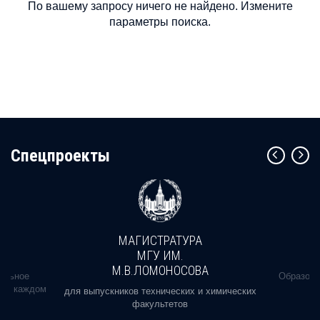
По вашему запросу ничего не найдено. Измените
параметры поиска.
Cпецпроекты
МАГИСТРАТУРА
МГУ ИМ.
М.В.ЛОМОНОСОВА
альное
Образова
ь в каждом
для выпускников технических и химических
факультетов