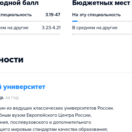
одной балл
Бюджетных мест
 специальность
3.19-47
На эту специальность
ем на другие
3.23-4.21
В среднем на другие
ности
 университет
р.
за год
ин из ведущих классических университетов России.
бным вузом Европейского Центра России,
ия, послевузовского и дополнительного
щего мировым стандартам качества образования;