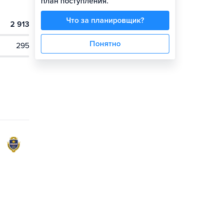
план поступления.
Что за планировщик?
2 913
Понятно
295