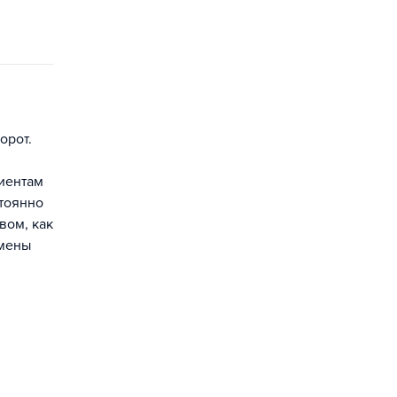
орот.
иентам
стоянно
вом, как
смены