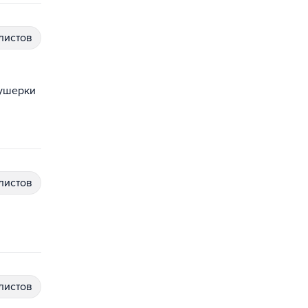
алистов
кушерки
алистов
алистов