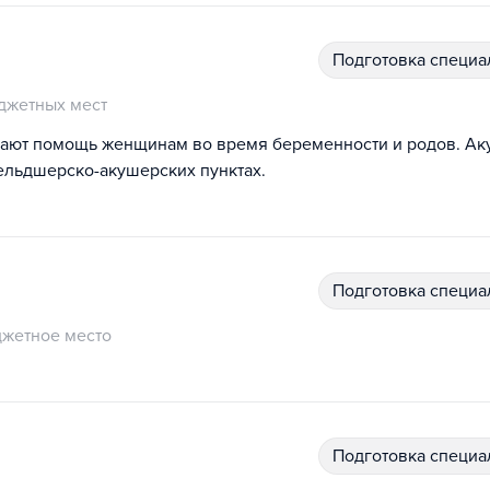
подготовка специ
джетных мест
ывают помощь женщинам во время беременности и родов. А
фельдшерско-акушерских пунктах.
подготовка специ
жетное место
подготовка специ