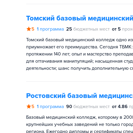
Томский базовый медицински
5
1
программа
25
бюджетных мест
от 5
прох
Томский базовый медицинский колледж одно из
приумножает его преимущества. Сегодня ТБМК: 
протяжении 140 лет; опыт и мастерство препода
для оттачивания манипуляций; насыщенная студ
деятельности; шанс получить дополнительную 
Ростовский базовый медицин
5
1
программа
90
бюджетных мест
от 4.86
п
Базовый медицинский колледж, которому в 2008
крупнейших учебных заведений не только город
региона. Ежегодно дипломы и сертификаты спец