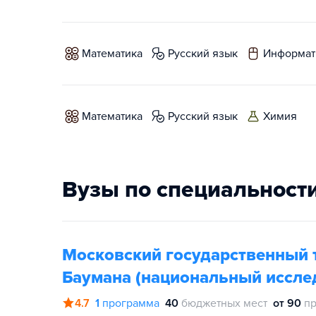
математика
русский язык
информат
математика
русский язык
химия
Вузы по специальност
Московский государственный т
Баумана (национальный иссле
4.7
1
программа
40
бюджетных мест
от 90
пр