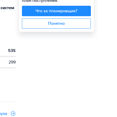
план поступления.
 систем
Что за планировщик?
Понятно
535
299
вуза