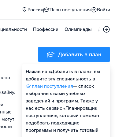
Россия
План поступления
Войти
циальности
Профессии
Олимпиады
Дни открытых д
Добавить в план
Нажав на «Добавить в план», вы
елено
добавите эту специальность в
план поступления
— список
изайну.
выбранных вами учебных
заведений и программ. Также у
ой
нас есть сервис «Планировщик
енные
поступления», который поможет
 могут
подобрать подходящие
вости
программы и получить готовый