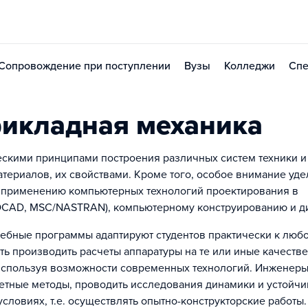
Сопровождение при поступлении
Вузы
Колледжи
Спе
икладная механика
ескими принципами построения различных систем техники и
териалов, их свойствами. Кроме того, особое внимание уд
 применению компьютерных технологий проектирования в
OCAD, MSC/NASTRAN), компьютерному конструированию и д
чебные программы адаптируют студентов практически к люб
ть производить расчеты аппаратуры на те или иные качеств
но используя возможности современных технологий. Инженеры
етные методы, проводить исследования динамики и устойчи
словиях, т.е. осуществлять опытно-конструкторские работы.