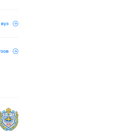
 вуз
узов