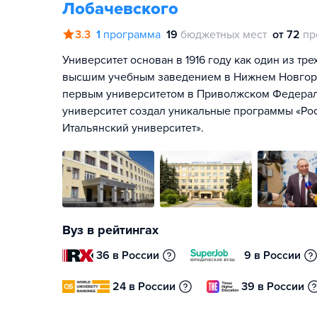
Лобачевского
3.3
1
программа
19
бюджетных мест
от 72
пр
Университет основан в 1916 году как один из тр
высшим учебным заведением в Нижнем Новгород
первым университетом в Приволжском Федерал
университет создал уникальные программы «Рос
Итальянский университет».
Вуз в рейтингах
36 в России
9 в России
24 в России
39 в России