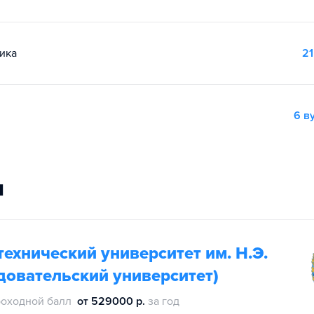
ика
21
6 в
и
ехнический университет им. Н.Э.
довательский университет)
оходной балл
от 529000 р.
за год