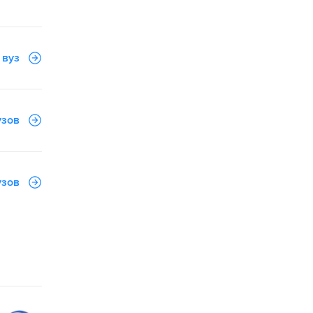
 вуз
узов
узов