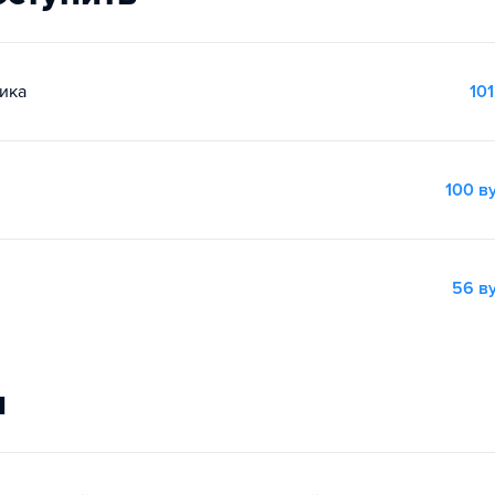
ика
101
100 в
56 в
и