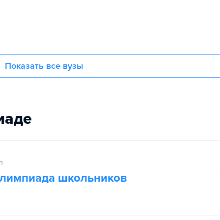
Показать все вузы
иаде
п
олимпиада школьников