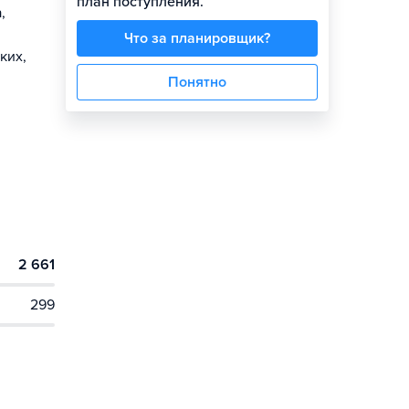
план поступления.
,
Что за планировщик?
ких,
Понятно
2 661
299