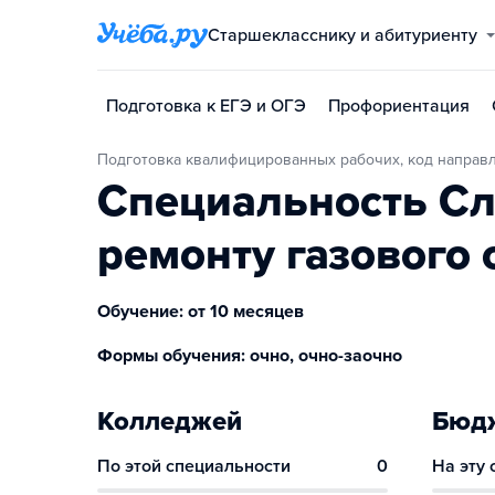
Старшекласснику и абитуриенту
Подготовка к ЕГЭ и ОГЭ
Профориентация
Подготовка квалифицированных рабочих, код направ
Специальность Сл
ремонту газового
Обучение: от 10 месяцев
Формы обучения: очно, очно-заочно
Колледжей
Бюдж
По этой специальности
0
На эту