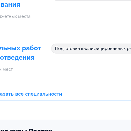
ования
жетных места
льных работ
подготовка квалифицированных р
оотведения
 мест
азать все специальности