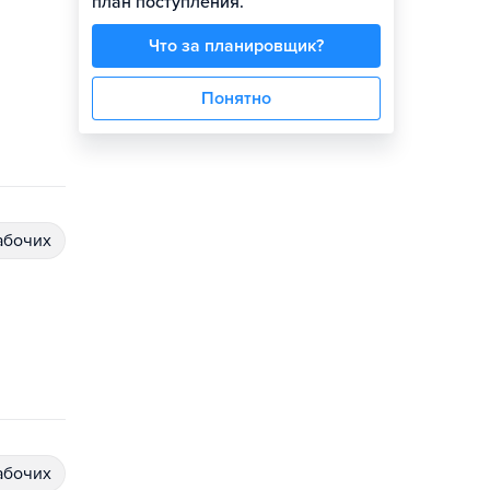
план поступления.
Что за планировщик?
Понятно
абочих
абочих