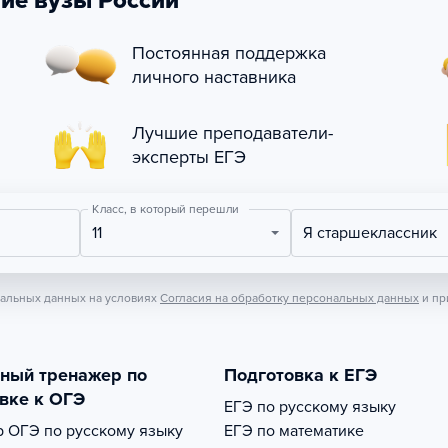
ие вузы России
Постоянная поддержка
личного наставника
Лучшие преподаватели-
эксперты ЕГЭ
Класс, в который перешли
11
Я старшеклассник
нальных данных на условиях
Согласия на обработку персональных данных
и пр
тный тренажер по
Подготовка к ЕГЭ
вке к ОГЭ
ЕГЭ по русскому языку
р
ОГЭ по русскому языку
ЕГЭ по математике