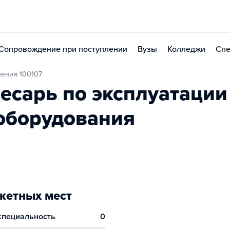
Сопровождение при поступлении
Вузы
Колледжи
Спе
ления 100107
есарь по эксплуатации
 оборудования
етных мест
 специальность
0