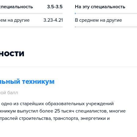
 специальность
3.5-3.5
На эту специальность
ем на другие
3.23-4.21
В среднем на другие
ности
льный техникум
ой балл
 одно из старейших образовательных учреждений
ехникум выпустил более 25 тысяч специалистов, многие
раслей строительства, транспорта, энергетики и