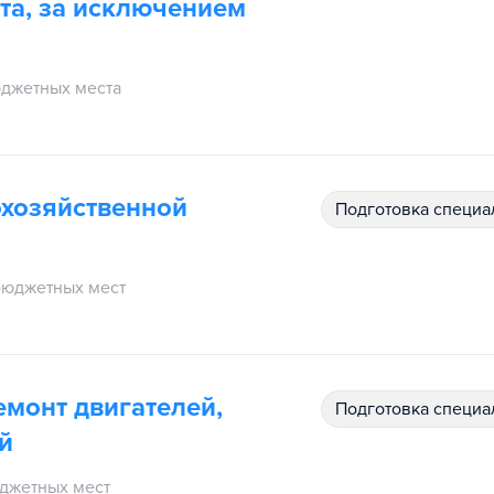
та, за исключением
джетных места
охозяйственной
подготовка специ
бюджетных мест
емонт двигателей,
подготовка специ
й
джетных мест