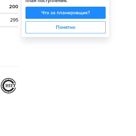
план поступления.
200
Что за планировщик?
295
Понятно