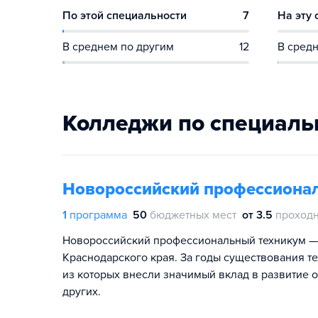
По этой специальности
7
На эту
В среднем по другим
12
В средн
Колледжи по специаль
Новороссийский профессиона
1
программа
50
бюджетных мест
от 3.5
проходн
Новороссийский профессиональный техникум —
Краснодарского края. За годы существования т
из которых внесли значимый вклад в развитие от
других.