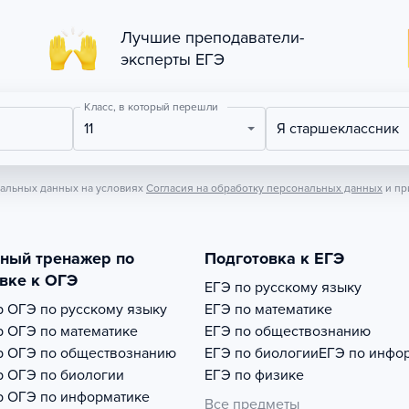
Лучшие преподаватели-
эксперты ЕГЭ
Класс, в который перешли
11
Я старшеклассник
нальных данных на условиях
Согласия на обработку персональных данных
и пр
тный тренажер по
Подготовка к ЕГЭ
вке к ОГЭ
ЕГЭ по русскому языку
р
ОГЭ по русскому языку
ЕГЭ по математике
р
ОГЭ по математике
ЕГЭ по обществознанию
р
ОГЭ по обществознанию
ЕГЭ по биологии
ЕГЭ по инфо
р
ОГЭ по биологии
ЕГЭ по физике
р
ОГЭ по информатике
Все предметы