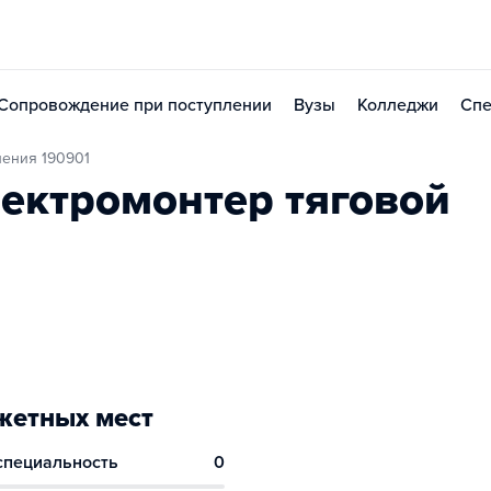
Сопровождение при поступлении
Вузы
Колледжи
Спе
ления 190901
ектромонтер тяговой
етных мест
 специальность
0