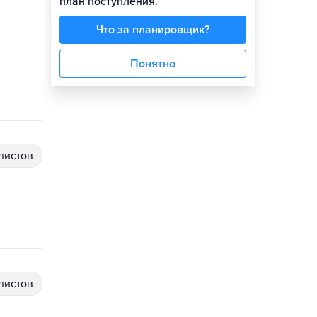
план поступления.
Что за планировщик?
Понятно
алистов
алистов