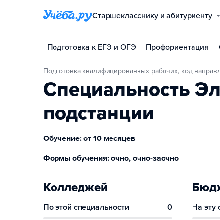
Старшекласснику и абитуриенту
Подготовка к ЕГЭ и ОГЭ
Профориентация
Подготовка квалифицированных рабочих, код направ
Специальность Эл
подстанции
Обучение: от 10 месяцев
Формы обучения: очно, очно-заочно
Колледжей
Бюдж
По этой специальности
0
На эту