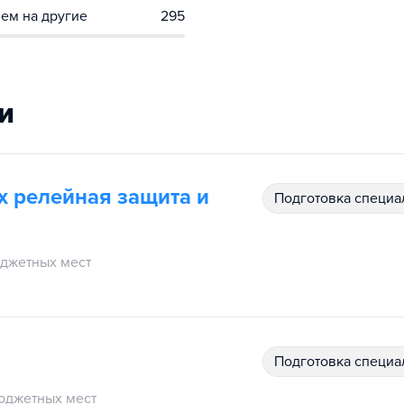
ем на другие
295
и
их релейная защита и
подготовка специ
джетных мест
подготовка специ
юджетных мест