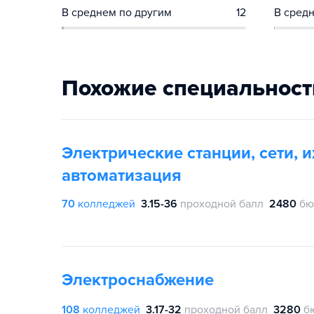
В среднем по другим
12
В средн
Похожие специальност
Электрические станции, сети, 
автоматизация
70
колледжей
3.15-36
проходной балл
2480
бю
Электроснабжение
108
колледжей
3.17-32
проходной балл
3280
б