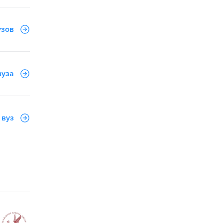
узов
вуза
 вуз