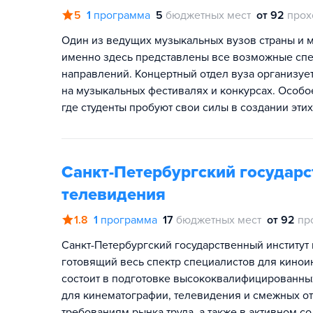
5
1
программа
5
бюджетных мест
от 92
прох
Один из ведущих музыкальных вузов страны и ми
именно здесь представлены все возможные сп
направлений. Концертный отдел вуза организуе
на музыкальных фестивалях и конкурсах. Особо
где студенты пробуют свои силы в создании эти
Санкт-Петербургский государс
телевидения
1.8
1
программа
17
бюджетных мест
от 92
пр
Санкт-Петербургский государственный институт 
готовящий весь спектр специалистов для кино
состоит в подготовке высококвалифицированны
для кинематографии, телевидения и смежных о
требованиям рынка труда, а также в активном с