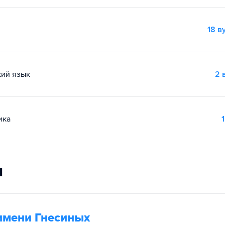
18 в
кий язык
2 
ика
1
и
имени Гнесиных