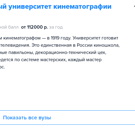
ый университет кинематографии
ной балл
от 112000 р.
за год
кинематографом — в 1919 году. Университет готовит
 телевидения. Это единственная в России киношкола,
чные павильоны, декорационно-технический цех,
дется по системе мастерских, каждый мастер
рс.
Показать все вузы