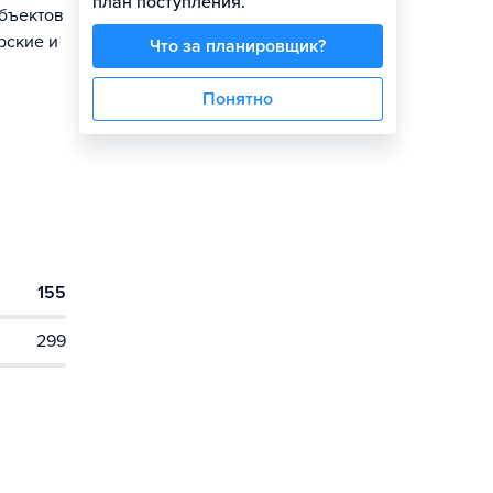
план поступления.
объектов
рские и
Что за планировщик?
Понятно
155
299