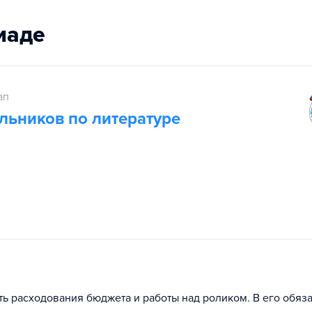
иаде
ап
льников по литературе
ь расходования бюджета и работы над роликом. В его обяз