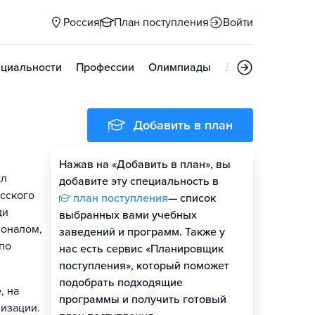
Россия
План поступления
Войти
циальности
Профессии
Олимпиады
Дни открытых д
Добавить в план
Нажав на «Добавить в план», вы
кл
добавите эту специальность в
усского
план поступления
— список
ди
выбранных вами учебных
соналом,
заведений и программ. Также у
по
нас есть сервис «Планировщик
поступления», который поможет
подобрать подходящие
, на
программы и получить готовый
лизации.