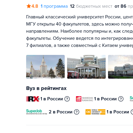
4.8
1
программа
12
бюджетных мест
от 86
пр
Главный классический университет России, цент
МГУ открыты 40 факультетов, здесь можно полу
направлениям. Наиболее популярны и, как сле
факультеты. Обучение ведется по интегрирован
7 филиалов, а также совместный с Китаем унив
Вуз в рейтингах
1 в России
1 в России
2 в России
1 в России