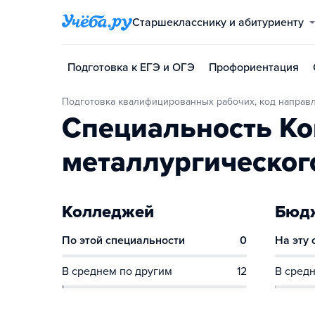
Старшекласснику и абитуриенту
Подготовка к ЕГЭ и ОГЭ
Профориентация
Подготовка квалифицированных рабочих, код направл
Специальность Ко
металлургическог
Колледжей
Бюдж
По этой специальности
0
На эту
В среднем по другим
12
В средн