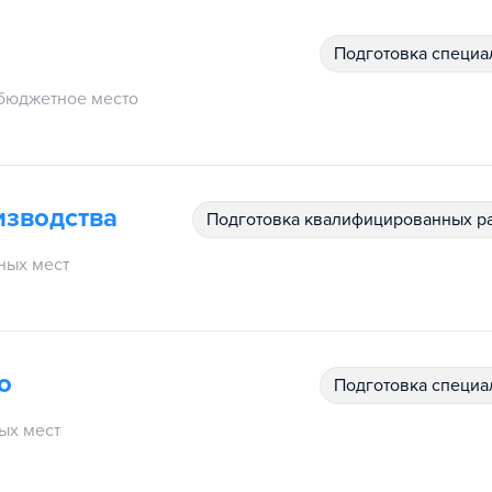
подготовка специ
бюджетное место
изводства
подготовка квалифицированных р
ных мест
о
подготовка специ
ых мест