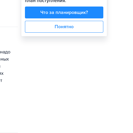
план поступления.
Что за планировщик?
Понятно
 надо
зных
м
их
т