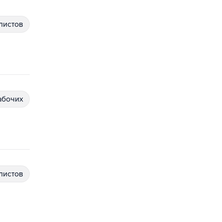
алистов
абочих
алистов