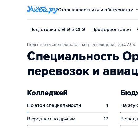
Старшекласснику и абитуриенту
Подготовка к ЕГЭ и ОГЭ
Профориентация
Подготовка специалистов, код направления 25.02.09
Специальность О
перевозок и авиа
Колледжей
Бюдж
По этой специальности
1
На эту
В среднем по другим
12
В средн