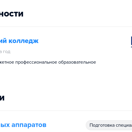
ности
ий колледж
а год
жетное профессиональное образовательное
и
ных аппаратов
подготовка специ