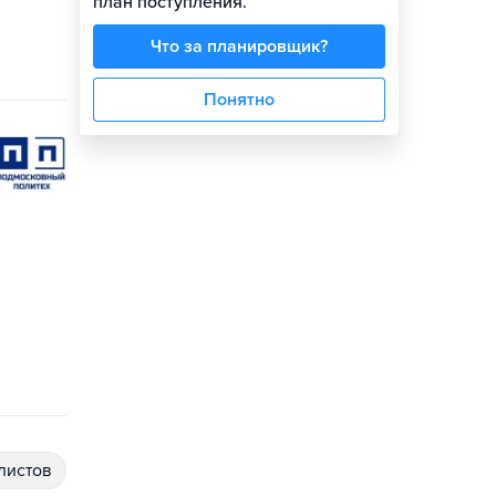
план поступления.
Что за планировщик?
Понятно
алистов