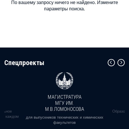
По вашему запросу ничего не найдено. Измените
параметры поиска.
Cпецпроекты
МАГИСТРАТУРА
МГУ ИМ.
М.В.ЛОМОНОСОВА
альное
Образова
ь в каждом
для выпускников технических и химических
факультетов