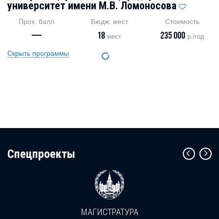
университет имени М.В. Ломоносова
Прох. балл
Бюдж. мест
Стоимость
—
18
235 000
мест
р./год
Скрыть программы
Cпецпроекты
МАГИСТРАТУРА