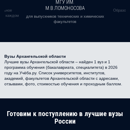
МГУ ИМ.
М.В.ЛОМОНОСОВА
альное
Образова
ь в каждом
для выпускников технических и химических
факультетов
Вузы Архангельской области
Лучшие вузы Архангельской области – найден 1 вуз и 1
программа обучения (бакалавриата, специалитета) в 2026
году на Учёба.ру. Список университетов, институтов,
академий, факультетов Архангельской области с адресами,
отзывами, фото, стоимостью обучения и проходным баллом.
Готовим к поступлению в лучшие вузы
России