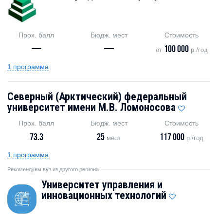
Прох. балл
Бюдж. мест
Стоимость
—
—
100 000
от
р./год
1 программа
Северный (Арктический) федеральный
университет имени М.В. Ломоносова
Прох. балл
Бюдж. мест
Стоимость
73.3
25
117 000
мест
р./год
1 программа
Рекомендуем вуз из другого региона
Университет управления и
инновационных технологий