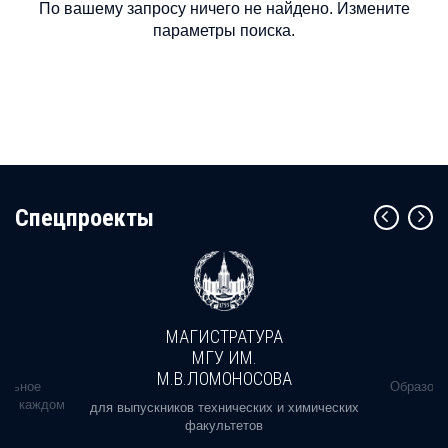
По вашему запросу ничего не найдено. Измените
параметры поиска.
Cпецпроекты
МАГИСТРАТУРА
МГУ ИМ.
М.В.ЛОМОНОСОВА
альное
Образова
ь в каждом
для выпускников технических и химических
факультетов