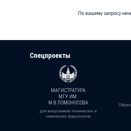
По вашему запросу ниче
Cпецпроекты
МАГИСТРАТУРА
И
МГУ ИМ.
М.В.ЛОМОНОСОВА
, реальное
Образо
орая есть
для выпускников технических и
химических факультетов