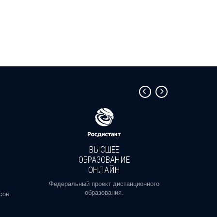
ВЫСШЕЕ
ОБРАЗОВАНИЕ
ОНЛАЙН
Пройди
профе
Федеральный проект дистанционного
образования.
сов.