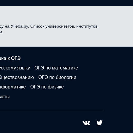
у на Учёба.ру. Список университетов, институтов,
м.
ка к ОГЭ
усскому языку
ОГЭ по математике
бществознанию
ОГЭ по биологии
нформатике
ОГЭ по физике
меты