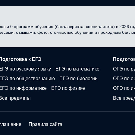
ов и 0 программ обучения (бакалавриата, специалитета) в 2026 год
дресами, отзывами, фото, стоимостью обучения и проходным балло
Подготовка к ЕГЭ
Подготов
ЕГЭ по русскому языку
ЕГЭ по математике
ОГЭ по р
ЕГЭ по обществознанию
ЕГЭ по биологии
ОГЭ по о
ЕГЭ по информатике
ЕГЭ по физике
ОГЭ по и
Все предметы
Все пред
оглашение
Правила сайта