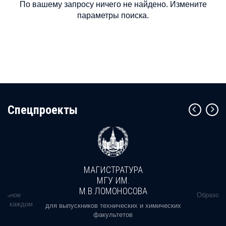
По вашему запросу ничего не найдено. Измените
параметры поиска.
Cпецпроекты
МАГИСТРАТУРА
МГУ ИМ.
М.В.ЛОМОНОСОВА
альное
Образова
ь в каждом
для выпускников технических и химических
факультетов