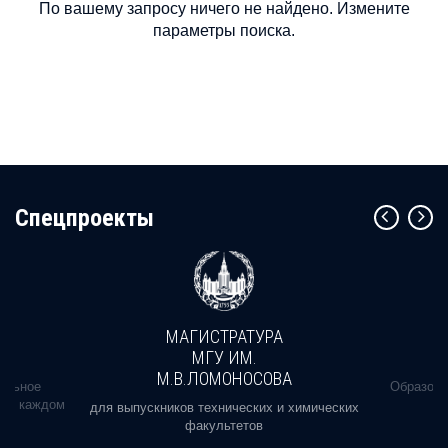
По вашему запросу ничего не найдено. Измените
параметры поиска.
Cпецпроекты
МАГИСТРАТУРА
МГУ ИМ.
М.В.ЛОМОНОСОВА
альное
Образова
ь в каждом
для выпускников технических и химических
факультетов