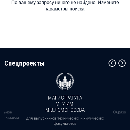
По вашему запросу ничего не найдено. Измените
параметры поиска.
Cпецпроекты
МАГИСТРАТУРА
МГУ ИМ.
М.В.ЛОМОНОСОВА
альное
Образова
ь в каждом
для выпускников технических и химических
факультетов