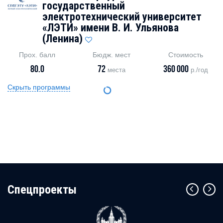
государственный
электротехнический университет
«ЛЭТИ» имени В. И. Ульянова
(Ленина)
Прох. балл
Бюдж. мест
Стоимость
80.0
72
360 000
места
р./год
Скрыть программы
Cпецпроекты