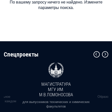
По вашему запросу ничего не найдено. Измените
параметры поиска.
Cпецпроекты
МАГИСТРАТУРА
МГУ ИМ.
М.В.ЛОМОНОСОВА
альное
Образова
ь в каждом
для выпускников технических и химических
факультетов