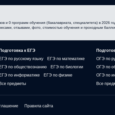
ов и 0 программ обучения (бакалавриата, специалитета) в 2026 год
дресами, отзывами, фото, стоимостью обучения и проходным балло
Подготовка к ЕГЭ
Подготов
ЕГЭ по русскому языку
ЕГЭ по математике
ОГЭ по р
ЕГЭ по обществознанию
ЕГЭ по биологии
ОГЭ по о
ЕГЭ по информатике
ЕГЭ по физике
ОГЭ по и
Все предметы
Все пред
оглашение
Правила сайта