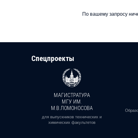
По вашему запросу ниче
Cпецпроекты
МАГИСТРАТУРА
И
МГУ ИМ.
М.В.ЛОМОНОСОВА
, реальное
Образо
орая есть
для выпускников технических и
химических факультетов