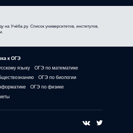
у на Учёба.ру. Список университетов, институтов,
м.
ка к ОГЭ
усскому языку
ОГЭ по математике
бществознанию
ОГЭ по биологии
нформатике
ОГЭ по физике
меты