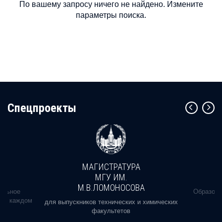
По вашему запросу ничего не найдено. Измените
параметры поиска.
Cпецпроекты
МАГИСТРАТУРА
МГУ ИМ.
М.В.ЛОМОНОСОВА
альное
Образова
ь в каждом
для выпускников технических и химических
факультетов