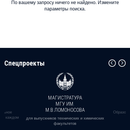
По вашему запросу ничего не найдено. Измените
параметры поиска.
Cпецпроекты
МАГИСТРАТУРА
МГУ ИМ.
М.В.ЛОМОНОСОВА
альное
Образова
ь в каждом
для выпускников технических и химических
факультетов