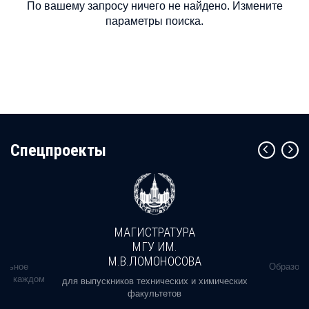
По вашему запросу ничего не найдено. Измените
параметры поиска.
Cпецпроекты
МАГИСТРАТУРА
МГУ ИМ.
М.В.ЛОМОНОСОВА
альное
Образова
ь в каждом
для выпускников технических и химических
факультетов