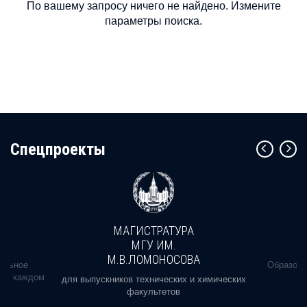
По вашему запросу ничего не найдено. Измените
параметры поиска.
Cпецпроекты
МАГИСТРАТУРА
МГУ ИМ.
М.В.ЛОМОНОСОВА
альное
Образова
ь в каждом
для выпускников технических и химических
факультетов