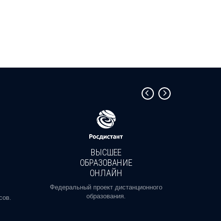
ВЫСШЕЕ
ОБРАЗОВАНИЕ
ОНЛАЙН
Пройди
профе
Федеральный проект дистанционного
образования.
сов.