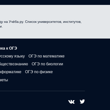
у на Учёба.ру. Список университетов, институтов,
м.
ка к ОГЭ
усскому языку
ОГЭ по математике
бществознанию
ОГЭ по биологии
нформатике
ОГЭ по физике
меты