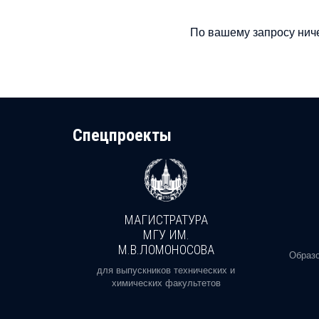
По вашему запросу ниче
Cпецпроекты
МАГИСТРАТУРА
И
МГУ ИМ.
М.В.ЛОМОНОСОВА
, реальное
Образо
орая есть
для выпускников технических и
химических факультетов