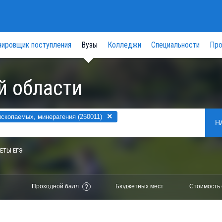
нировщик поступления
Вузы
Колледжи
Специальности
Про
й области
×
ископаемых, минерагения (250011)
Н
ЕТЫ ЕГЭ
Проходной балл
Бюджетных мест
Стоимость 
?