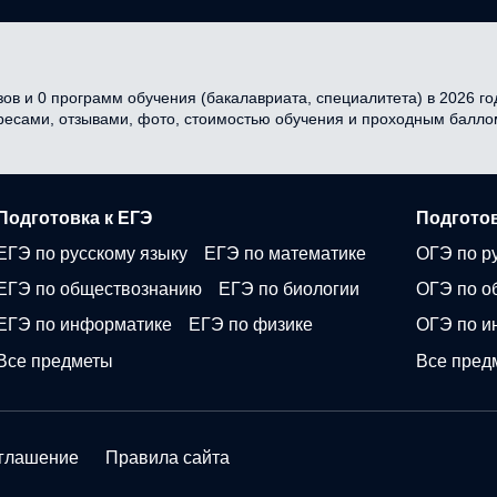
ов и 0 программ обучения (бакалавриата, специалитета) в 2026 год
дресами, отзывами, фото, стоимостью обучения и проходным балло
Подготовка к ЕГЭ
Подготов
ЕГЭ по русскому языку
ЕГЭ по математике
ОГЭ по р
ЕГЭ по обществознанию
ЕГЭ по биологии
ОГЭ по о
ЕГЭ по информатике
ЕГЭ по физике
ОГЭ по и
Все предметы
Все пред
оглашение
Правила сайта