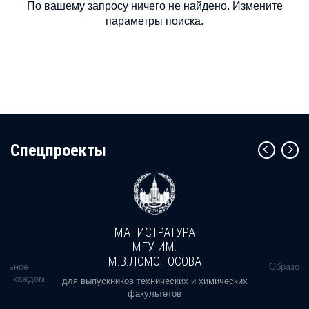
По вашему запросу ничего не найдено. Измените
параметры поиска.
Cпецпроекты
МАГИСТРАТУРА
МГУ ИМ.
М.В.ЛОМОНОСОВА
альное
Образова
ь в каждом
для выпускников технических и химических
факультетов