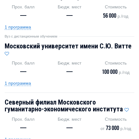
Прох. балл
Бюдж. мест
Стоимость
—
—
56 000
р./год
1 программа
Вуз с дистанционным обучением
Московский университет имени С.Ю. Витте
Прох. балл
Бюдж. мест
Стоимость
—
—
100 000
р./год
1 программа
Северный филиал Московского
гуманитарно-экономического института
Прох. балл
Бюдж. мест
Стоимость
—
—
73 000
от
р./год