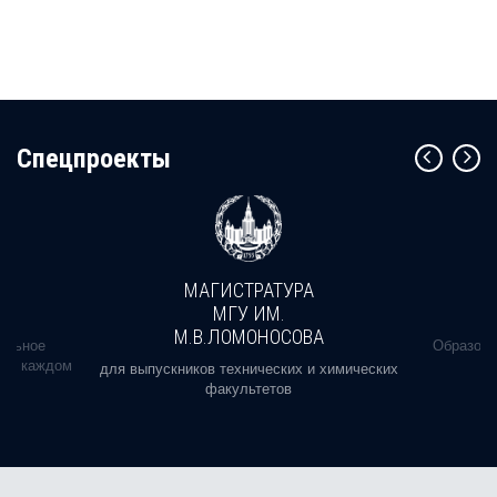
Cпецпроекты
МАГИСТРАТУРА
МГУ ИМ.
М.В.ЛОМОНОСОВА
альное
Образова
ь в каждом
для выпускников технических и химических
факультетов