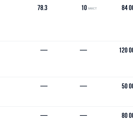
78.3
10
84 0
мест
—
—
120 0
—
—
50 0
—
—
80 0