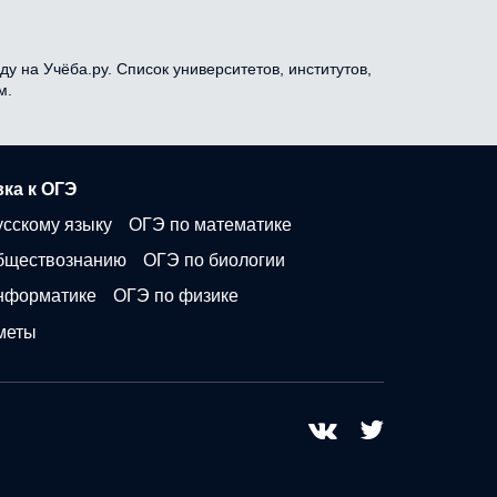
у на Учёба.ру. Список университетов, институтов,
м.
ка к ОГЭ
усскому языку
ОГЭ по математике
бществознанию
ОГЭ по биологии
нформатике
ОГЭ по физике
меты