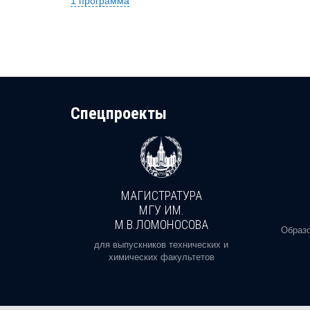
1 программа
Cпецпроекты
МАГИСТРАТУРА
И
МГУ ИМ.
М.В.ЛОМОНОСОВА
, реальное
Образо
орая есть
для выпускников технических и
химических факультетов