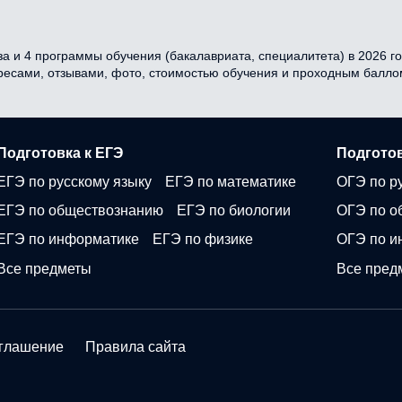
а и 4 программы обучения (бакалавриата, специалитета) в 2026 год
дресами, отзывами, фото, стоимостью обучения и проходным балло
Подготовка к ЕГЭ
Подготов
ЕГЭ по русскому языку
ЕГЭ по математике
ОГЭ по р
ЕГЭ по обществознанию
ЕГЭ по биологии
ОГЭ по о
ЕГЭ по информатике
ЕГЭ по физике
ОГЭ по и
Все предметы
Все пред
оглашение
Правила сайта