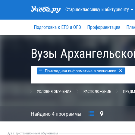
Старшекласснику
и абитуриенту
Подготовка к ЕГЭ и ОГЭ
Профориентация
Пла
Вузы Архангельско
×
Прикладная информатика в экономике
УСЛОВИЯ ОБУЧЕНИЯ
РАСПОЛОЖЕНИЕ
ПРЕДМ
Найдено
4 программы
Вуз с дистанционным обучением